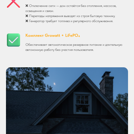
❌ Отключение сети — дом остаётся без отопления, насосов,
освещения и связи.
❌ Перепады напряжения выводят из строя бытовую технику.
❌ Генератор требует топлива и регулярного обслуживания.
Комплект Growatt + LiFePO₄
Обеспечивает автоматическое резервное питание и длительную
автономную работу без участия пользователя.