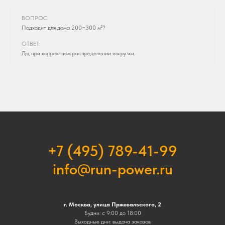
ВОПРОС:
Подходит для дома 200−300 м²?
ОТВЕТ:
Да, при корректном распределении нагрузки.
+7 (495) 789-41-99
info@run-power.ru
г. Москва, улица Пржевальского, 2
Будни: с 9:00 до 18:00
Выходные дни: выдача заказов