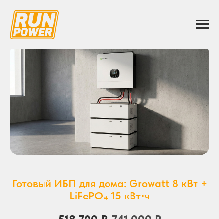
Готовый ИБП для дома: Growatt 8 кВт +
LiFePO₄ 15 кВт⋅ч