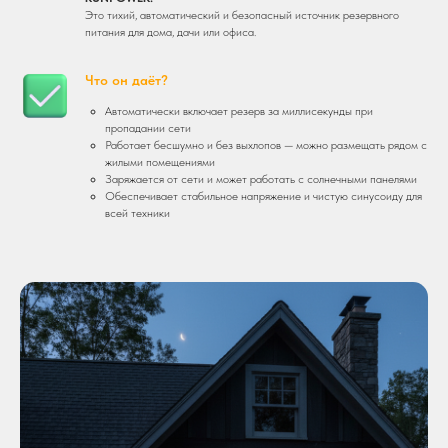
Это тихий, автоматический и безопасный источник резервного
питания для дома, дачи или офиса.
Что он даёт?
Автоматически включает резерв за миллисекунды при
пропадании сети
Работает бесшумно и без выхлопов — можно размещать рядом с
жилыми помещениями
Заряжается от сети и может работать с солнечными панелями
Обеспечивает стабильное напряжение и чистую синусоиду для
всей техники