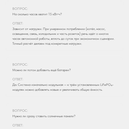
ВОПРОС:
На сколько часов хватит 15 кВт⋅ч?
ОТВЕТ:
Зависит от нагрузки. При умеренном потреблении (котёл, насос,
освещение, связь, холодильник и часть розеток) речь идёт о многих
часах автономной работы, вплоть до суток при экономичном сценарии.
Точный расчёт делаем под конкретные нагрузки.
ВОПРОС:
Можно ли потом добавить ещё батареи?
ОТВЕТ:
Да. Система изначально модульная — к трём установленным LiFePO₄-
модулям можно добавлять новые и увеличивать общую ёмкость.
ВОПРОС:
Нужно ли сразу ставить солнечные панели?
ОТВЕТ: