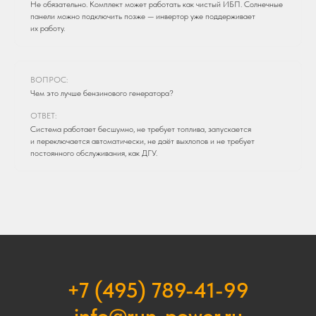
Не обязательно. Комплект может работать как чистый ИБП. Солнечные
панели можно подключить позже — инвертор уже поддерживает
их работу.
ВОПРОС:
Чем это лучше бензинового генератора?
ОТВЕТ:
Система работает бесшумно, не требует топлива, запускается
и переключается автоматически, не даёт выхлопов и не требует
постоянного обслуживания, как ДГУ.
+7 (495) 789-41-99
info@run-power.ru