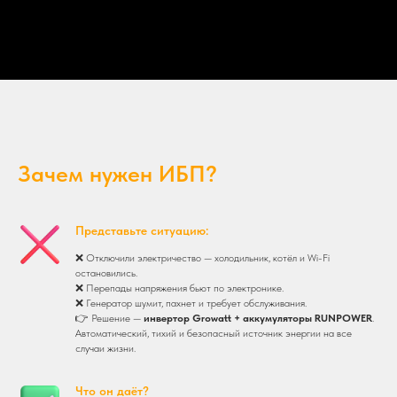
Зачем нужен ИБП?
Представьте ситуацию:
❌ Отключили электричество — холодильник, котёл и Wi-Fi
остановились.
❌ Перепады напряжения бьют по электронике.
❌ Генератор шумит, пахнет и требует обслуживания.
👉 Решение —
инвертор Growatt + аккумуляторы RUNPOWER
.
Автоматический, тихий и безопасный источник энергии на все
случаи жизни.
Что он даёт?