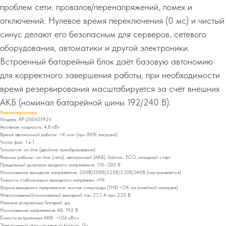
проблем сети: провалов/перенапряжений, помех и
отключений. Нулевое время переключения (0 мс) и чистый
синус делают его безопасным для серверов, сетевого
оборудования, автоматики и другой электроники.
Встроенный батарейный блок даёт базовую автономию
для корректного завершения работы; при необходимости
время резервирования масштабируется за счёт внешних
АКБ (номинал батарейной шины 192/240 В).
Характеристики
Модель: RP-2006S192V
Активная мощность: 4,8 кВт
Время автономной работы: >4 мин (при 80% загрузке)
Число фаз:: 1 в 1
Топология: on-line (двойное преобразование)
Режимы работы:: on-line (сеть), автономный (АКБ), байпас, ECO; холодный старт
Предельный диапазон входного напряжения: 110–300 В
Номинальное выходное напряжение: 200В/208В/220В/230В/240В (настраивается)
Точность стабилизации выходного напряжен: ±1%
Форма выходного напряжения: чистая синусоида (THD <3% на линейной нагрузке)
Максимальный/номинальный выходной ток: 27,3 А при 220 В
Наличие встроенных батарей: да
Номинальное напряжение АБ: 192 В
Ёмкость встроенных АКБ: ~1,06 кВт·ч
Электронный автоматический байпас: Да