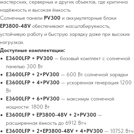
мастерских, серверных и других объектов, где критична
надёжность и высокая ёмкость.
Солнечные панели
PV300
и аккумуляторные блоки
EP3800-48V
обеспечивают масштабируемость,
устойчивую работу и быструю зарядку даже при высоких
нагрузках.
Доступные комплектации:
E3600LFP + PV300
— базовый комплект с солнечной
панелью 300 Вт
E3600LFP + 2×PV300
— 600 Вт солнечной зарядки
E3600LFP + 4×PV300
— ускоренная генерация 1200
Вт
E3600LFP + 6×PV300
— максимум солнечной
мощности: 1800 Вт
E3600LFP + EP3800-48V + 2×PV300
—
расширенная ёмкость до 6912 Вт·ч
E3600LFP + 2×EP3800-48V + 4×PV300
— 10752 Вт·ч