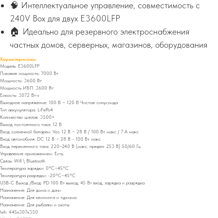
🧠 Интеллектуальное управление, совместимость с
240V Box для двух E3600LFP
🏠 Идеально для резервного электроснабжения
частных домов, серверных, магазинов, оборудования
Характеристики
Модель: E3600LFP
Пиковая мощность: 7000 Вт
Мощность: 3600 Вт
Мощность ИБП: 3600 Вт
Емкость: 3072 Вт·ч
Выходное напряжение: 100 В ~ 120 В Чистая синусоида
Тип аккумулятора: LiFePo4
Количество циклов: 3500+
Выход постоянного тока: 12 В
Вход солнечной батареи: Voc 12 В ~ 28 В / 100 Вт макс / 7 А макс
Вход автомобиля: DC 12 В ~ 28 В - 100 Вт макс
Вход переменного тока: 220–240 В (макс. предел: 253 В) 50/60 Гц
Управление приложением: Есть
Связь: Wifi \ Bluetooth
Температура зарядки: 0°C~45°C
Температура разрядки: -20°C~45°C
USB-C Выход /Вход: PD 100 Вт выход; 45 Вт вход, зарядка и разрядка
Назначение: Для дома и дачи
Назначение: Для кемпинга и туризма
Назначение: Для рыбалки и охоты
lwh: 445x307x350