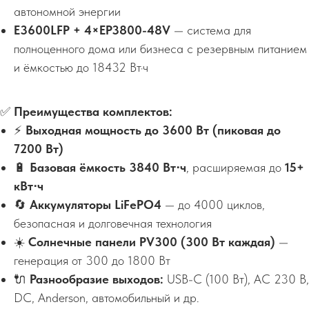
автономной энергии
E3600LFP + 4×EP3800-48V
— система для
полноценного дома или бизнеса с резервным питанием
и ёмкостью до 18432 Вт·ч
✅
Преимущества комплектов:
⚡
Выходная мощность до 3600 Вт (пиковая до
7200 Вт)
🔋
Базовая ёмкость 3840 Вт⋅ч
, расширяемая до
15+
кВт⋅ч
🔄
Аккумуляторы LiFePO4
— до 4000 циклов,
безопасная и долговечная технология
☀️
Солнечные панели PV300 (300 Вт каждая)
—
генерация от 300 до 1800 Вт
🔌
Разнообразие выходов:
USB-C (100 Вт), AC 230 В,
DC, Anderson, автомобильный и др.