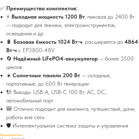
✅
Преимущества комплектов:
⚡
Выходная мощность 1200 Вт
, пиковая до 2400 Вт
— подходит для техники, электроинструментов,
освещения и др.
🔋
Базовая ёмкость 1024 Вт⋅ч
, расширяется до
4864
Вт⋅ч
с EP3800-48V
🔄
Надёжный LiFePO4-аккумулятор
— более 3500
циклов
☀️
Солнечные панели 200 Вт
— складные,
портативные, до 600 Вт генерации
🔌 Выходы: USB-A, USB-C 100 Вт, AC, DC,
автомобильный порт
🎒 Отлично подходит для кемпинга, путешествий, дачи,
работы вне сети
🛡️ Интеллектуальная система защиты и управления
Характеристики