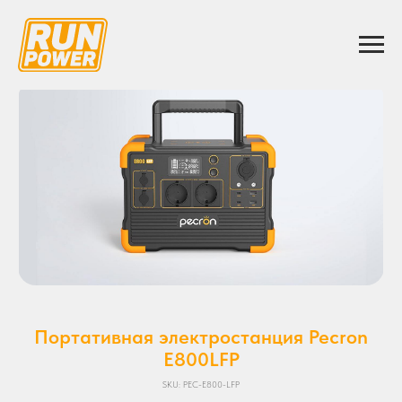
Портативная электростанция Pecron
E800LFP
SKU:
PEC-E800-LFP