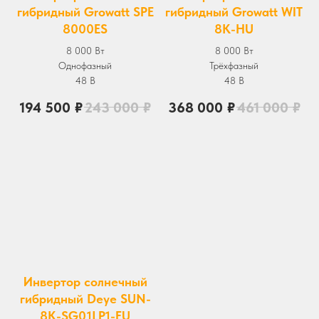
гибридный Growatt SPE
гибридный Growatt WIT
8000ES
8K-HU
8 000 Вт
8 000 Вт
Однофазный
Трёхфазный
48 В
48 В
194 500
₽
243 000
₽
368 000
₽
461 000
₽
Инвертор солнечный
гибридный Deye SUN-
8K-SG01LP1-EU