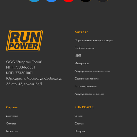
Каталог
Портативные электростанции
Стабилизаторы
ИБП
ООО "Энерджи Трейд"
Инверторы
ИНН:7733466081
Аккумуляторы и накопители
КПП: 773301001
Юр. адрес: г. Москва, ул. Свободы, д.
Солнечные панели
35 стр. 43, помещ. 64/1
Готовые решения
Аккумуляторы и ячейки
Сервис
RUNPOWER
Доставка
О нас
Оплата
Статьи
Гарантия
Оферта