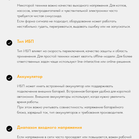
Некоторой технике важно качество выходного напряжения. Для котлов,
насосов, электродвигателей и чувствительной электроники часто
требуется чистая синусоида.
Если форма сигнала не подходит, оборудование может работать
нестабильно: гудеть, перегреваться, выдавать ошибку или не запускаться.
Тип ИБП
Тип ИБП влияет на скорость переключения, качество защиты и область
применения. Для простой техники может хватить offline-модели. Для более
ответственных задач чаще используют line-interactive или online-решения.
Аккумулятор
ИБП может иметь встроенный аккумулятор или поддерживать
подключение внешних батарей. Встроенная батарея удобна для короткой
автономии. Внешние аккумуляторы используют, когда нужно увеличить
время работы.
При этом важно учитывать совместимость: напряжение батарейного
блока, зарядный ток, тип аккумуляторов и требования производителя.
Диапазон входного напряжения
Если напряжение в сети часто проседает или повышается, важен рабочий