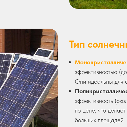
Тип солнечн
Монокристалличе
эффективностью (д
Они идеальны для 
Поликристалличе
эффективность (око
по цене, что делае
больших площадей.