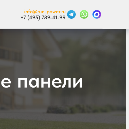
info@run-power.ru
+7 (495) 789-41-99
е панели