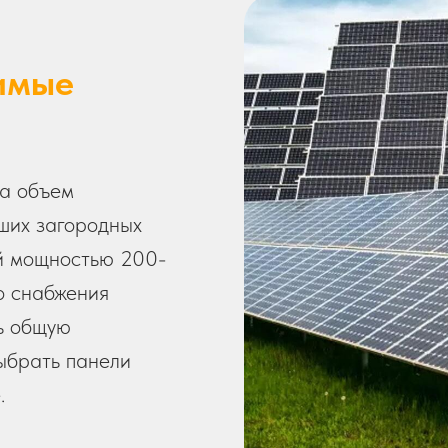
имые
на объем
ших загородных
ей мощностью 200-
о снабжения
ь общую
ыбрать панели
.