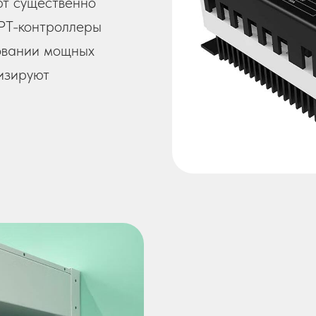
т существенно
PPT-контроллеры
овании мощных
мизируют