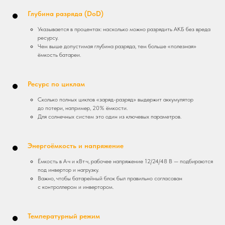
Глубина разряда (DoD)
Указывается в процентах: насколько можно разрядить АКБ без вреда
ресурсу.
Чем выше допустимая глубина разряда, тем больше «полезная»
ёмкость батареи.
Ресурс по циклам
Сколько полных циклов «заряд-разряд» выдержит аккумулятор
до потери, например, 20% ёмкости.
Для солнечных систем это один из ключевых параметров.
Энергоёмкость и напряжение
Ёмкость в А·ч и кВт·ч, рабочее напряжение 12/24/48 В — подбираются
под инвертор и нагрузку.
Важно, чтобы батарейный блок был правильно согласован
с контроллером и инвертором.
Температурный режим