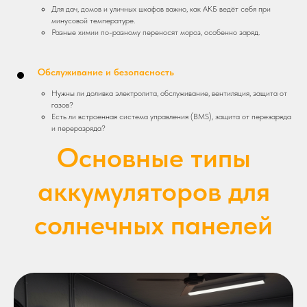
Для дач, домов и уличных шкафов важно, как АКБ ведёт себя при
минусовой температуре.
Разные химии по-разному переносят мороз, особенно заряд.
Обслуживание и безопасность
Нужны ли доливка электролита, обслуживание, вентиляция, защита от
газов?
Есть ли встроенная система управления (BMS), защита от перезаряда
и переразряда?
Основные типы
аккумуляторов для
солнечных панелей