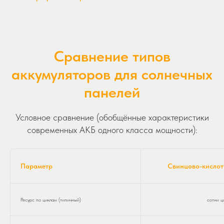
Сравнение типов
аккумуляторов для солнечных
панелей
Условное сравнение (обобщённые характеристики
современных АКБ одного класса мощности):
Параметр
Свинцово-кисло
Ресурс по циклам (типичный)
сотни ц